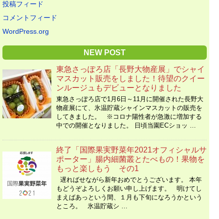
投稿フィード
コメントフィード
WordPress.org
NEW POST
東急さっぽろ店「長野大物産展」でシャイ
マスカット販売をしました！待望のクイー
ンルージュもデビューとなりました
東急さっぽろ店で1月6日～11月に開催された長野大
物産展にて、氷温貯蔵シャインマスカットの販売を
してきました。 ※コロナ陽性者が急激に増加する
中での開催となりました。 日頃当園ECショッ …
終了「国際果実野菜年2021オフィシャルサ
ポーター」腸内細菌叢とたべもの！果物を
もっと楽しもう その1
遅ればせながら新年おめでとうございます。 本年
もどうぞよろしくお願い申し上げます。 明けてし
まえばあっという間、１月も下旬になろうかという
ところ。 氷温貯蔵シ …