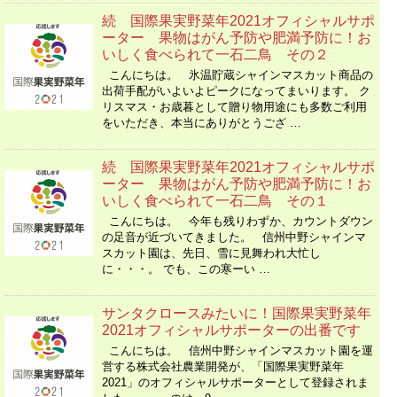
続 国際果実野菜年2021オフィシャルサポ
ーター 果物はがん予防や肥満予防に！お
いしく食べられて一石二鳥 その２
こんにちは。 氷温貯蔵シャインマスカット商品の
出荷手配がいよいよピークになってまいります。 ク
リスマス・お歳暮として贈り物用途にも多数ご利用
をいただき、本当にありがとうござ …
続 国際果実野菜年2021オフィシャルサポ
ーター 果物はがん予防や肥満予防に！お
いしく食べられて一石二鳥 その１
こんにちは。 今年も残りわずか、カウントダウン
の足音が近づいてきました。 信州中野シャインマ
スカット園は、先日、雪に見舞われ大忙し
に・・・。 でも、この寒ーい …
サンタクロースみたいに！国際果実野菜年
2021オフィシャルサポーターの出番です
こんにちは。 信州中野シャインマスカット園を運
営する株式会社農業開発が、「国際果実野菜年
2021」のオフィシャルサポーターとして登録されま