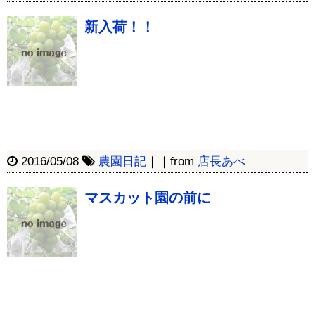
新入荷！！
2016/05/08
農園日記
｜｜from
店長あべ
マスカット園の前に