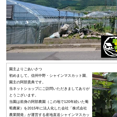
園主よりごあいさつ
初めまして。信州中野・シャインマスカット園、
園主の阿部貴典です。
当ネットショップにご訪問いただきましてありが
とうございます。
当園は前身の阿部農園（この地で120年続いた葡
萄農家）を2015年に法人化した会社「株式会社
農業開発」が運営する産地直送シャインマスカッ