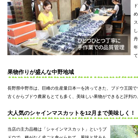
ド
め
ス
し
丹
年
て
果物作りが盛んな中野地域
長野県中野市は、巨峰の生産量日本一を誇ってきた、ブドウ王国で
古くからブドウ農家もとても多く、美味しい果物ができると評判の
大人気のシャインマスカットを12月まで美味しく！
当店の主力品種は「シャインマスカット」というブ
ドウで、種がなく皮ごと食べられて、風味と甘みも