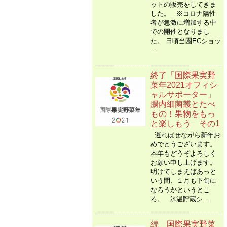
ットの販売をしてきま
した。 ※コロナ陽性
者が急激に増加する中
での開催となりまし
た。 日頃当園ECショッ
…
終了「国際果実野
菜年2021オフィシ
ャルサポーター」
腸内細菌叢とたべ
もの！果物をもっ
と楽しもう その1
遅ればせながら新年お
めでとうございます。
本年もどうぞよろしく
お願い申し上げます。
明けてしまえばあっと
いう間、１月も下旬に
なろうかというとこ
ろ。 氷温貯蔵シ …
続 国際果実野菜