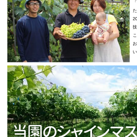
「
た
2
技
こ
お
い