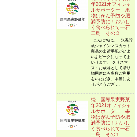
年2021オフィシャ
ルサポーター 果
物はがん予防や肥
満予防に！おいし
く食べられて一石
二鳥 その２
こんにちは。 氷温貯
蔵シャインマスカット
商品の出荷手配がいよ
いよピークになってま
いります。 クリスマ
ス・お歳暮として贈り
物用途にも多数ご利用
をいただき、本当にあ
りがとうござ …
続 国際果実野菜
年2021オフィシャ
ルサポーター 果
物はがん予防や肥
満予防に！おいし
く食べられて一石
二鳥 その１