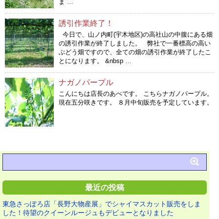
ま …
誘引作業終了！
今日で、山ノ内町(宇木地区)の高社山の中腹にある畑
の誘引作業が終了しました。 弊社で一番標高の高い
ぶどう畑ですので、全ての畑の誘引作業が終了したこ
とになります。 &nbsp …
ナガノパープル
こんにちは店長のあべです。 こちらナガノパープル。
現在五分咲きです。 ８月中旬販売を予定しています。
最近の投稿
東急さっぽろ店「長野大物産展」でシャイマスカット販売をしま
した！待望のクイーンルージュもデビューとなりました