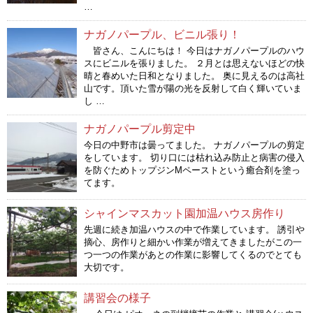
…
ナガノパープル、ビニル張り！
皆さん、こんにちは！ 今日はナガノパープルのハウ
スにビニルを張りました。 ２月とは思えないほどの快
晴と春めいた日和となりました。 奥に見えるのは高社
山です。頂いた雪が陽の光を反射して白く輝いていま
し …
ナガノパープル剪定中
今日の中野市は曇ってました。 ナガノパープルの剪定
をしています。 切り口には枯れ込み防止と病害の侵入
を防ぐためトップジンMペーストという癒合剤を塗っ
てます。
シャインマスカット園加温ハウス房作り
先週に続き加温ハウスの中で作業しています。 誘引や
摘心、房作りと細かい作業が増えてきましたがこの一
つ一つの作業があとの作業に影響してくるのでとても
大切です。
講習会の様子