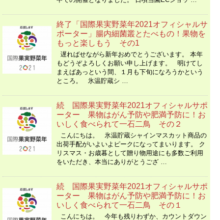
終了「国際果実野菜年2021オフィシャルサ
ポーター」腸内細菌叢とたべもの！果物を
もっと楽しもう その1
遅ればせながら新年おめでとうございます。 本年
もどうぞよろしくお願い申し上げます。 明けてし
まえばあっという間、１月も下旬になろうかという
ところ。 氷温貯蔵シ …
続 国際果実野菜年2021オフィシャルサポ
ーター 果物はがん予防や肥満予防に！お
いしく食べられて一石二鳥 その２
こんにちは。 氷温貯蔵シャインマスカット商品の
出荷手配がいよいよピークになってまいります。 ク
リスマス・お歳暮として贈り物用途にも多数ご利用
をいただき、本当にありがとうござ …
続 国際果実野菜年2021オフィシャルサポ
ーター 果物はがん予防や肥満予防に！お
いしく食べられて一石二鳥 その１
こんにちは。 今年も残りわずか、カウントダウン