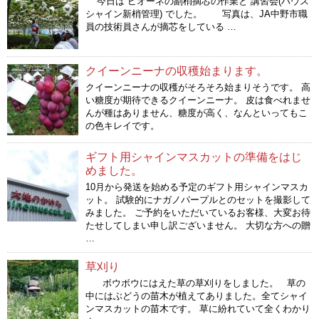
今日は ピオーネの副梢摘芯の作業と 講習会(ハウス
シャイン新梢管理) でした。 写真は、JA中野市職
員の技術員さんが摘芯をしている …
クイーンニーナの収穫始まります。
クイーンニーナの収穫がそろそろ始まりそうです。 高
い糖度が期待できるクイーンニーナ。 皮は食べれませ
んが種はありません、糖度が高く、なんといってもこ
の色キレイです。
ギフト用シャインマスカットの準備をはじ
めました。
10月から発送を始める予定のギフト用シャインマスカ
ット。 試験的にナガノパープルとのセットを撮影して
みました。 ご予約をいただいているお客様、大変お待
たせしてしまい申し訳ございません。 大切な方への贈
…
草刈り
ボウボウにはえた草の草刈りをしました。 草の
中にはぶどうの苗木が植えてありました。全てシャイ
ンマスカットの苗木です。 草に紛れていて全くわかり