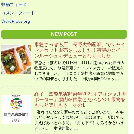
投稿フィード
コメントフィード
WordPress.org
NEW POST
東急さっぽろ店「長野大物産展」でシャイ
マスカット販売をしました！待望のクイー
ンルージュもデビューとなりました
東急さっぽろ店で1月6日～11月に開催された長野大
物産展にて、氷温貯蔵シャインマスカットの販売を
してきました。 ※コロナ陽性者が急激に増加する
中での開催となりました。 日頃当園ECショッ …
終了「国際果実野菜年2021オフィシャルサ
ポーター」腸内細菌叢とたべもの！果物を
もっと楽しもう その1
遅ればせながら新年おめでとうございます。 本年
もどうぞよろしくお願い申し上げます。 明けてし
まえばあっという間、１月も下旬になろうかという
ところ。 氷温貯蔵シ …