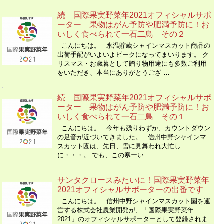
続 国際果実野菜年2021オフィシャルサポ
ーター 果物はがん予防や肥満予防に！お
いしく食べられて一石二鳥 その２
こんにちは。 氷温貯蔵シャインマスカット商品の
出荷手配がいよいよピークになってまいります。 ク
リスマス・お歳暮として贈り物用途にも多数ご利用
をいただき、本当にありがとうござ …
続 国際果実野菜年2021オフィシャルサポ
ーター 果物はがん予防や肥満予防に！お
いしく食べられて一石二鳥 その１
こんにちは。 今年も残りわずか、カウントダウン
の足音が近づいてきました。 信州中野シャインマ
スカット園は、先日、雪に見舞われ大忙し
に・・・。 でも、この寒ーい …
サンタクロースみたいに！国際果実野菜年
2021オフィシャルサポーターの出番です
こんにちは。 信州中野シャインマスカット園を運
営する株式会社農業開発が、「国際果実野菜年
2021」のオフィシャルサポーターとして登録されま