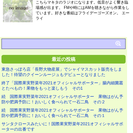
こちらマキタのラジオになります。低音がよく響き臨
場感が出ます。 FMや時にはAMを聴きながら作業をし
ています。好きな番組はフライデーゴーズオン。 エー
ライ
最近の投稿
東急さっぽろ店「長野大物産展」でシャイマスカット販売をしま
した！待望のクイーンルージュもデビューとなりました
終了「国際果実野菜年2021オフィシャルサポーター」腸内細菌叢
とたべもの！果物をもっと楽しもう その1
続 国際果実野菜年2021オフィシャルサポーター 果物はがん予
防や肥満予防に！おいしく食べられて一石二鳥 その２
続 国際果実野菜年2021オフィシャルサポーター 果物はがん予
防や肥満予防に！おいしく食べられて一石二鳥 その１
サンタクロースみたいに！国際果実野菜年2021オフィシャルサポ
ーターの出番です