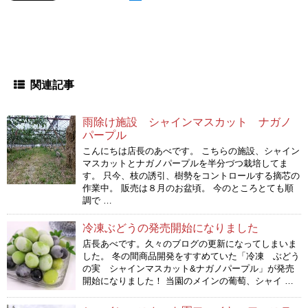
関連記事
雨除け施設 シャインマスカット ナガノ
パープル
こんにちは店長のあべです。 こちらの施設、シャイン
マスカットとナガノパープルを半分づつ栽培してま
す。 只今、枝の誘引、樹勢をコントロールする摘芯の
作業中。 販売は８月のお盆頃。 今のところとても順
調で …
冷凍ぶどうの発売開始になりました
店長あべです。久々のブログの更新になってしまいま
した。 冬の間商品開発をすすめていた「冷凍 ぶどう
の実 シャインマスカット&ナガノパープル」が発売
開始になりました！ 当園のメインの葡萄、シャイ …