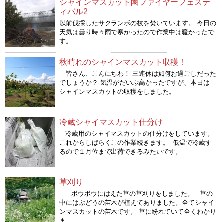
シャインマスカット園ファイヤーフェステ
ィバル2
以前伐採したサクランボの枝を焚いています。 今日の
天気は曇り時々雨で寒かったので作業中は暖かったで
す。
秋晴れのシャインマスカット収穫！
皆さん、こんにちわ！ 三連休は如何お過ごしだった
でしょうか？ 気温がだいぶ高かったですが、本日は
シャインマスカットの収穫をしました。
冷蔵シャイマスカット仕分け
冷蔵用のシャイマスカットの仕分けをしています。
これからしばらくこの作業続きます。 低温で冷蔵す
るので１月位まで出荷できるみたいです。
草刈り
ボウボウにはえた草の草刈りをしました。 草の
中にはぶどうの苗木が植えてありました。全てシャイ
ンマスカットの苗木です。 草に紛れていて全くわかり
ま …