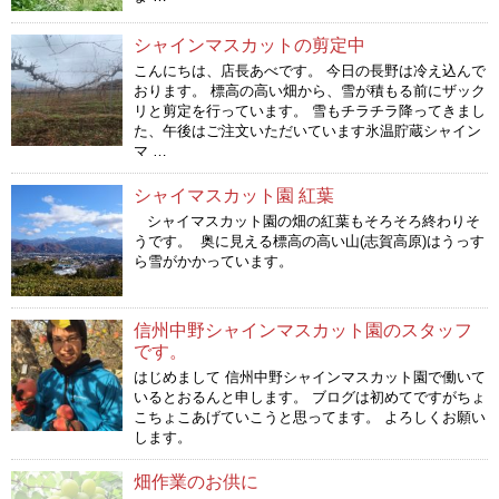
シャインマスカットの剪定中
こんにちは、店長あべです。 今日の長野は冷え込んで
おります。 標高の高い畑から、雪が積もる前にザック
リと剪定を行っています。 雪もチラチラ降ってきまし
た、午後はご注文いただいています氷温貯蔵シャイン
マ …
シャイマスカット園 紅葉
シャイマスカット園の畑の紅葉もそろそろ終わりそ
うです。 奥に見える標高の高い山(志賀高原)はうっす
ら雪がかかっています。
信州中野シャインマスカット園のスタッフ
です。
はじめまして 信州中野シャインマスカット園で働いて
いるとおるんと申します。 ブログは初めてですがちょ
こちょこあげていこうと思ってます。 よろしくお願い
します。
畑作業のお供に