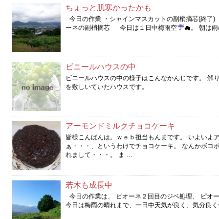
ちょっと肌寒かったかも
今日の作業 ・シャインマスカットの副梢摘芯(終了) 
ーネの副梢摘芯 今日は１日中梅雨空
☁。 朝は雨
ビニールハウスの中
ビニールハウスの中の様子はこんなかんじです。 解
を敷しいていたハウスです。
アーモンドミルクチョコケーキ
皆様こんばんは。ｗｅｂ担当もんまです。 いよいよ
ぁ・・・、というわけでチョコケーキ。 なんかボコ
れまして・・・。 ま …
若木も成長中
今日の作業は、 ピオーネ２回目のジベ処理、 ピオー
今日は梅雨の晴れまで、一日中天気が良く、気分良く