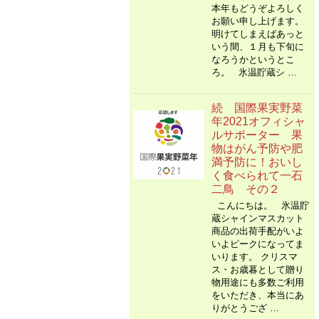
本年もどうぞよろしく
お願い申し上げます。
明けてしまえばあっと
いう間、１月も下旬に
なろうかというとこ
ろ。 氷温貯蔵シ …
続 国際果実野菜
年2021オフィシャ
ルサポーター 果
物はがん予防や肥
満予防に！おいし
く食べられて一石
二鳥 その２
こんにちは。 氷温貯
蔵シャインマスカット
商品の出荷手配がいよ
いよピークになってま
いります。 クリスマ
ス・お歳暮として贈り
物用途にも多数ご利用
をいただき、本当にあ
りがとうござ …