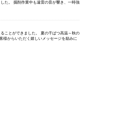
ました。 掘削作業中も遠雷の音が響き、一時強
えることができました。 夏の干ばつ高温～秋の
客様からいただく嬉しいメッセージを励みに