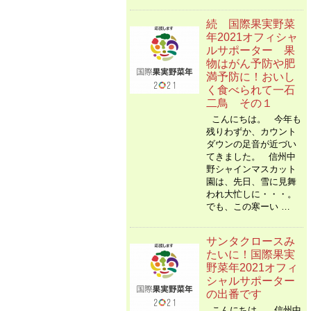
続 国際果実野菜
年2021オフィシャ
ルサポーター 果
物はがん予防や肥
満予防に！おいし
く食べられて一石
二鳥 その１
こんにちは。 今年も
残りわずか、カウント
ダウンの足音が近づい
てきました。 信州中
野シャインマスカット
園は、先日、雪に見舞
われ大忙しに・・・。
でも、この寒ーい …
サンタクロースみ
たいに！国際果実
野菜年2021オフィ
シャルサポーター
の出番です
こんにちは。 信州中