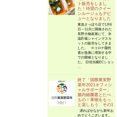
ト販売をしまし
た！待望のクイー
ンルージュもデビ
ューとなりました
東急さっぽろ店で1月6
日～11月に開催された
長野大物産展にて、氷
温貯蔵シャインマスカ
ットの販売をしてきま
した。 ※コロナ陽性
者が急激に増加する中
での開催となりまし
た。 日頃当園ECショッ
…
終了「国際果実野
菜年2021オフィシ
ャルサポーター」
腸内細菌叢とたべ
もの！果物をもっ
と楽しもう その1
遅ればせながら新年お
めでとうございます。