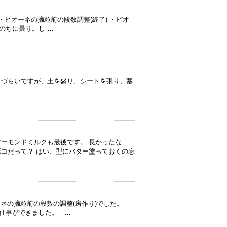
・ピオーネの摘粒前の段数調整(終了) ・ピオ
のちに曇り。し …
りづらいですが、土を盛り、シートを張り、藁
アーモンドミルクも最後です。 長かったな
ボコだって？ はい、型にバター塗っておくの忘
ネの摘粒前の段数の調整(房作り)でした。
仕事ができました。 …