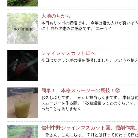
大地のちから
本日もリンゴの収穫です。 今年は蜜の入りが良いそ
に！ 自然の恵みに感謝です。 エーライ
シャインマスカット畑へ
今日はサクランボの樹を伐採しました。 ぶどうを植
簡単！ 本格スムージーの裏技！②
お久しぶりです。 ｗｅｂ担当もんまです。 本日は
スムージーを作る際、「砂糖適量ってどのくらい？」
ったことはありません …
信州中野シャインマスカット園、掘削作業
皆さん、こんにちは。 ７月とは打って変わって茹だ