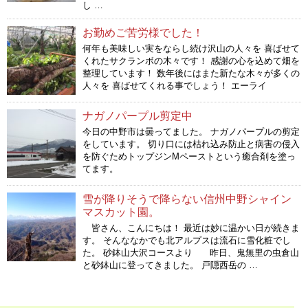
し …
お勤めご苦労様でした！
何年も美味しい実をならし続け沢山の人々を 喜ばせて
くれたサクランボの木々です！ 感謝の心を込めて畑を
整理しています！ 数年後にはまた新たな木々が多くの
人々を 喜ばせてくれる事でしょう！ エーライ
ナガノパープル剪定中
今日の中野市は曇ってました。 ナガノパープルの剪定
をしています。 切り口には枯れ込み防止と病害の侵入
を防ぐためトップジンMペーストという癒合剤を塗っ
てます。
雪が降りそうで降らない信州中野シャイン
マスカット園。
皆さん、こんにちは！ 最近は妙に温かい日が続きま
す。 そんななかでも北アルプスは流石に雪化粧でし
た。 砂鉢山大沢コースより 昨日、鬼無里の虫倉山
と砂鉢山に登ってきました。 戸隠西岳の …