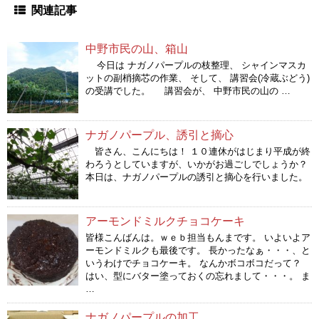
関連記事
中野市民の山、箱山
今日は ナガノパープルの枝整理、 シャインマスカ
ットの副梢摘芯の作業、 そして、 講習会(冷蔵ぶどう)
の受講でした。 講習会が、 中野市民の山の …
ナガノパープル、誘引と摘心
皆さん、こんにちは！ １０連休がはじまり平成が終
わろうとしていますが、いかがお過ごしでしょうか？
本日は、ナガノパープルの誘引と摘心を行いました。
アーモンドミルクチョコケーキ
皆様こんばんは。ｗｅｂ担当もんまです。 いよいよア
ーモンドミルクも最後です。 長かったなぁ・・・、と
いうわけでチョコケーキ。 なんかボコボコだって？
はい、型にバター塗っておくの忘れまして・・・。 ま
…
ナガノパープルの加工