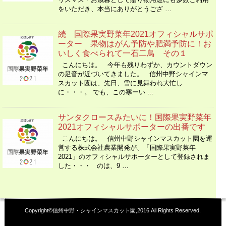
をいただき、本当にありがとうござ …
続 国際果実野菜年2021オフィシャルサポ
ーター 果物はがん予防や肥満予防に！お
いしく食べられて一石二鳥 その１
こんにちは。 今年も残りわずか、カウントダウン
の足音が近づいてきました。 信州中野シャインマ
スカット園は、先日、雪に見舞われ大忙し
に・・・。 でも、この寒ーい …
サンタクロースみたいに！国際果実野菜年
2021オフィシャルサポーターの出番です
こんにちは。 信州中野シャインマスカット園を運
営する株式会社農業開発が、「国際果実野菜年
2021」のオフィシャルサポーターとして登録されま
した・・・ のは、9 …
Copyright©信州中野・シャインマスカット園,2016 All Rights Reserved.