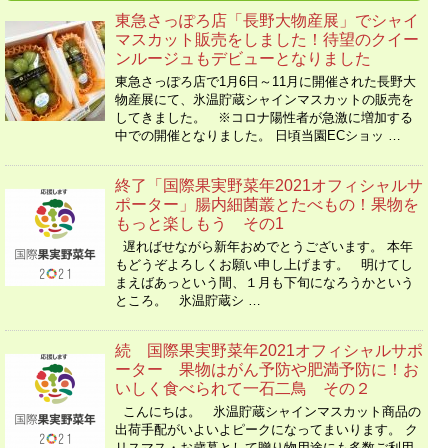
東急さっぽろ店「長野大物産展」でシャイ
マスカット販売をしました！待望のクイー
ンルージュもデビューとなりました
東急さっぽろ店で1月6日～11月に開催された長野大
物産展にて、氷温貯蔵シャインマスカットの販売を
してきました。 ※コロナ陽性者が急激に増加する
中での開催となりました。 日頃当園ECショッ …
終了「国際果実野菜年2021オフィシャルサ
ポーター」腸内細菌叢とたべもの！果物を
もっと楽しもう その1
遅ればせながら新年おめでとうございます。 本年
もどうぞよろしくお願い申し上げます。 明けてし
まえばあっという間、１月も下旬になろうかという
ところ。 氷温貯蔵シ …
続 国際果実野菜年2021オフィシャルサポ
ーター 果物はがん予防や肥満予防に！お
いしく食べられて一石二鳥 その２
こんにちは。 氷温貯蔵シャインマスカット商品の
出荷手配がいよいよピークになってまいります。 ク
リスマス・お歳暮として贈り物用途にも多数ご利用