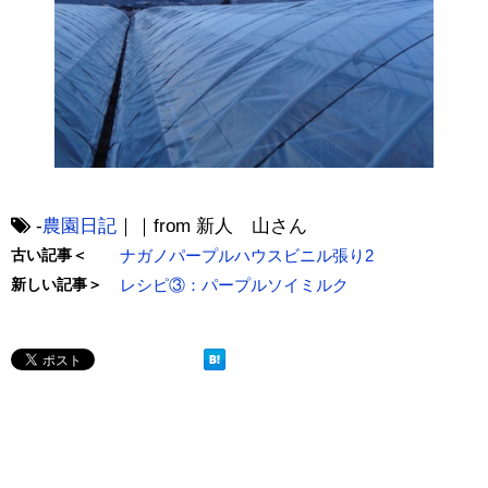
-
農園日記
｜｜from 新人 山さん
古い記事＜
ナガノパープルハウスビニル張り2
新しい記事＞
レシピ③：パープルソイミルク