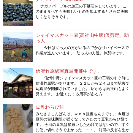
ナガノパープルの加工の下処理をしています。 こ
のまま食べても美味しいものを加工するとさらに美味
しくなりそうです。
シャイマスカット園(高社山中腹)仮剪定、助
っ人
今日は助っ人の方がいるのでかなりハイペースで
作業が進んでいます。 助っ人の方達、休憩中です。
信濃竹原駅写真展開催中です。
信州中野シャインマスカット園の工場のすぐ前に
信濃竹原駅があります。 ２２日から２４日まで駅舎で
写真展が開催されていました。 駅からは高社山もよく
見えます。 お近くにくる用事がある方 …
豆乳わらび餅
みなさまこんばんは。ｗｅｂ担当もんまです。 今度は
豆乳の賞味期限が近くなってきたので豆乳わらび餅で
す。 今回の豆乳は箱買いしたわけではないので、すぐ
に使い切れそうでよかった・・・。 前回の反省を生か