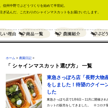
、信州中野でぶどうづくりを始めて半世紀。
注ぎ込んだ、こだわりのシャインマスカットをお届けいたします。
ホーム
>
農園日記
>
「 シャインマスカット選び方」 一覧
東急さっぽろ店「長野大物
をしました！待望のクイー
した
東急さっぽろ店で1月6日～11月に開催さ
カットの販売をしてきました。 ※コロナ