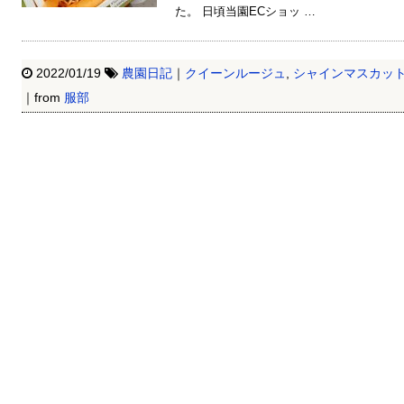
た。 日頃当園ECショッ …
2022/01/19
農園日記
｜
クイーンルージュ
,
シャインマスカッ
｜from
服部