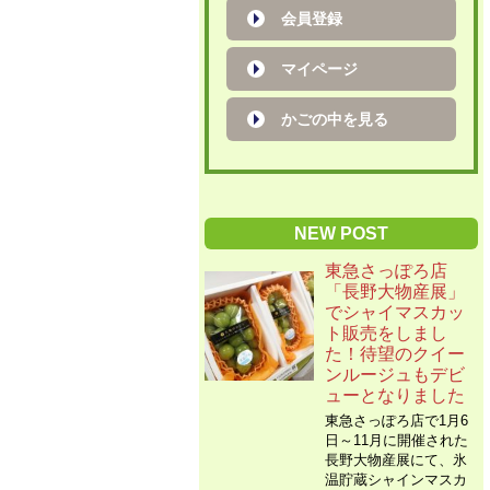
会員登録
マイページ
かごの中を見る
NEW POST
東急さっぽろ店
「長野大物産展」
でシャイマスカッ
ト販売をしまし
た！待望のクイー
ンルージュもデビ
ューとなりました
東急さっぽろ店で1月6
日～11月に開催された
長野大物産展にて、氷
温貯蔵シャインマスカ