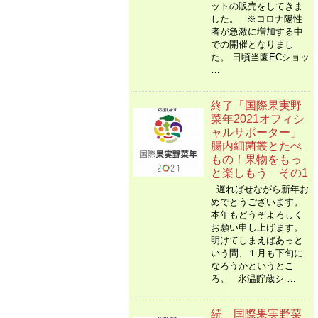
ットの販売をしてきま
した。 ※コロナ陽性
者が急激に増加する中
での開催となりまし
た。 日頃当園ECショッ
…
終了「国際果実野
菜年2021オフィシ
ャルサポーター」
腸内細菌叢とたべ
もの！果物をもっ
と楽しもう その1
遅ればせながら新年お
めでとうございます。
本年もどうぞよろしく
お願い申し上げます。
明けてしまえばあっと
いう間、１月も下旬に
なろうかというとこ
ろ。 氷温貯蔵シ …
続 国際果実野菜