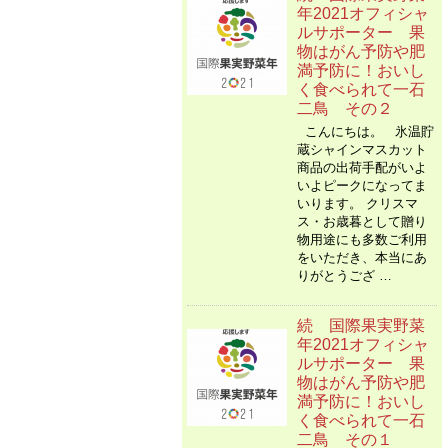
年2021オフィシャ
ルサポーター 果
物はがん予防や肥
満予防に！おいし
く食べられて一石
二鳥 その２
こんにちは。 氷温貯
蔵シャインマスカット
商品の出荷手配がいよ
いよピークになってま
いります。 クリスマ
ス・お歳暮として贈り
物用途にも多数ご利用
をいただき、本当にあ
りがとうござ …
続 国際果実野菜
年2021オフィシャ
ルサポーター 果
物はがん予防や肥
満予防に！おいし
く食べられて一石
二鳥 その１